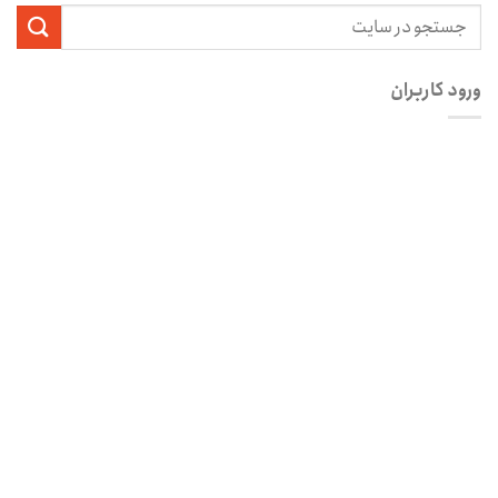
ورود کاربران
نام کاربری یا آدرس ایمیل
*
رمز عبور
*
مرا به خاطر بسپار
ثبت نام
رمز عبور خود را فراموش کردید؟