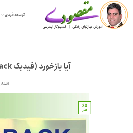
Ski
t
توسعه فردی
conten
آیا بازخورد (فیدبک FeedBack) دادن بر یادگیری ما تاثیر دارد؟
انتشار 
20
آذر