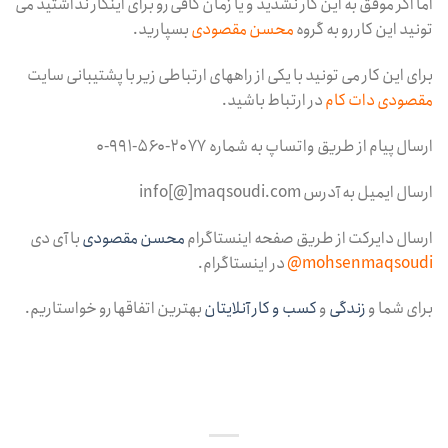
اما اگر موفق به این کار نشدید و یا زمان کافی رو برای اینکار نداشتید می
تونید این کار رو به گروه
محسن مقصودی
بسپارید.
برای این کار می تونید با یکی از راههای ارتباطی زیر با پشتیبانی سایت
مقصودی دات کام
در ارتباط باشید.
ارسال پیام از طریق واتساپ به شماره ۲۰۷۷-۵۶۰-۹۹۱-۰
ارسال ایمیل به آدرس info[@]maqsoudi.com
ارسال دایرکت از طریق صفحه اینستاگرام
محسن مقصودی
با آی دی
mohsenmaqsoudi@
در اینستاگرام.
برای شما و
زندگی
و
کسب و کار آنلایتان
بهترین اتفاقها رو خواستاریم.